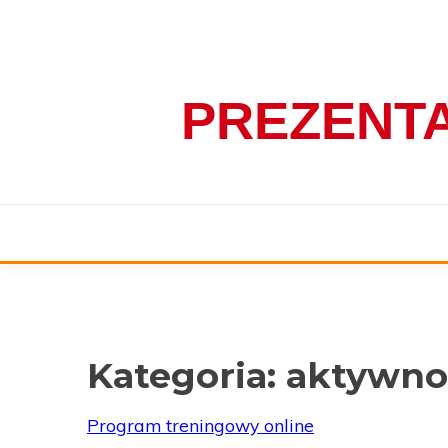
Skip
to
content
PREZENT
Kategoria:
aktywno
Program treningowy online