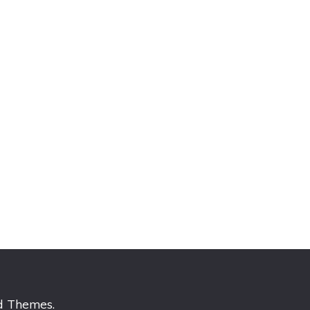
d Themes
.