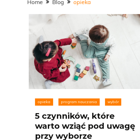
Home
Blog
opieka
opieka
program nauczania
wybór
5 czynników, które
warto wziąć pod uwagę
przy wyborze