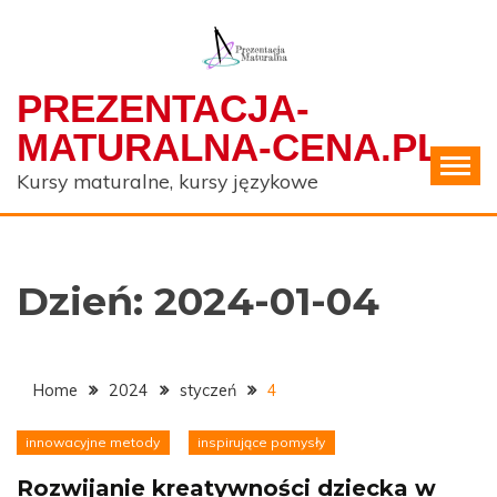
Skip
to
content
PREZENTACJA-
MATURALNA-CENA.PL
Kursy maturalne, kursy językowe
Dzień:
2024-01-04
Home
2024
styczeń
4
innowacyjne metody
inspirujące pomysły
Rozwijanie kreatywności dziecka w