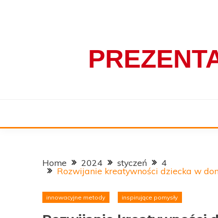
Skip
to
content
PREZENT
Home
2024
styczeń
4
Rozwijanie kreatywności dziecka w dom
innowacyjne metody
inspirujące pomysły