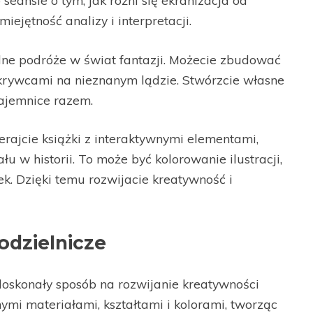
seansie o tym, jak różni się ekranizacja od
ejętność analizy i interpretacji.
ne podróże w świat fantazji. Możecie zbudować
dkrywcami na nieznanym lądzie. Stwórzcie własne
tajemnice razem.
rajcie książki z interaktywnymi elementami,
u w historii. To może być kolorowanie ilustracji,
k. Dzięki temu rozwijacie kreatywność i
odzielnicze
doskonały sposób na rozwijanie kreatywności
mi materiałami, kształtami i kolorami, tworząc