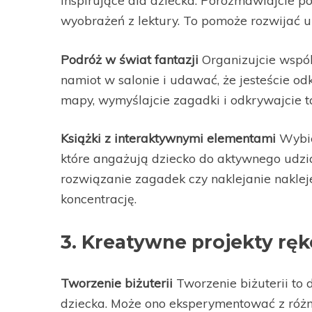
inspirujące dla dziecka. Porozmawiajcie po 
wyobrażeń z lektury. To pomoże rozwijać umi
Podróż w świat fantazji
Organizujcie wspól
namiot w salonie i udawać, że jesteście o
mapy, wymyślajcie zagadki i odkrywajcie 
Książki z interaktywnymi elementami
Wybie
które angażują dziecko do aktywnego udział
rozwiązanie zagadek czy naklejanie nakleje
koncentrację.
3. Kreatywne projekty ręk
Tworzenie biżuterii
Tworzenie biżuterii to 
dziecka. Może ono eksperymentować z różny