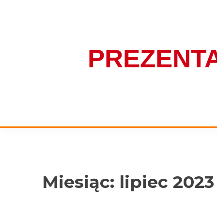
Skip
to
content
PREZENT
Miesiąc:
lipiec 2023