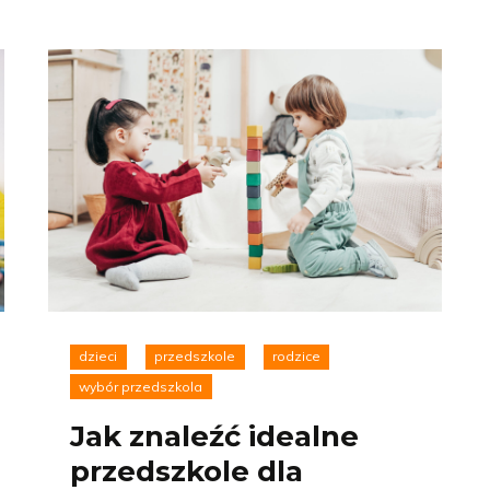
dzieci
przedszkole
rodzice
wybór przedszkola
Jak znaleźć idealne
przedszkole dla