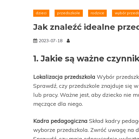
dzieci
przedszkole
rodzice
wybór przed
Jak znaleźć idealne prze
2023-07-18
1. Jakie są ważne czynni
Lokalizacja przedszkola
Wybór przedszkol
Sprawdź, czy przedszkole znajduje się 
lub pracy. Ważne jest, aby dziecko nie 
męczące dla niego.
Kadra pedagogiczna
Skład kadry pedago
wyborze przedszkola. Zwróć uwagę na doś
Sprawdź, czy mają odpowiednie wykształ