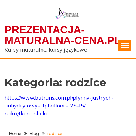
Skip
to
content
PREZENTACJA-
MATURALNA-CENA.PL
Kursy maturalne, kursy językowe
Kategoria:
rodzice
https://www.butrans.com.pl/plynny-jastrych-
anhydrytowy-alphafloor-c25-f5/
nakrętki na słoiki
Home
Blog
rodzice