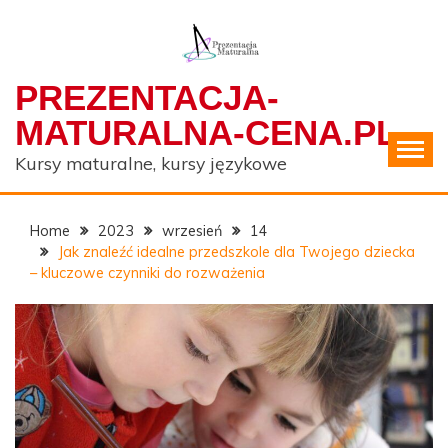
Skip
to
content
PREZENTACJA-
MATURALNA-CENA.PL
Kursy maturalne, kursy językowe
Home
2023
wrzesień
14
Jak znaleźć idealne przedszkole dla Twojego dziecka
– kluczowe czynniki do rozważenia