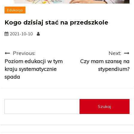
Edukacja
Kogo dzisiaj stać na przedszkole
2021-10-10
Nawigacja
Previous:
Next:
Poziom edukacji w tym
Czy mam szansę na
wpisu
kraju systematycznie
stypendium?
spada
Szukaj